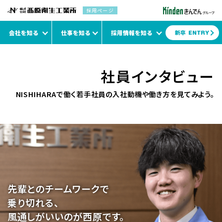
採用ページ
会社を知る
仕事を知る
採用情報を知る
新卒
ENTRY
西原衛生工業所について
西原衛生工業所の仕事について
西原衛生工業所の採用情報について
社員インタビュー
ABOUT NISHIHARA
NISHIHARA WORK
NISHIHARA RECRUIT
NISHIHARAで働く若手社員の入社動機や働き方を見てみよう。
1 minute
座談会
Dataで見る
働く人
職種紹介
働く場所
福利厚生・制度
新卒採用
キャリア採用
NISHIHARA
NISHIHARA
先輩とのチームワークで
乗り切れる、
風通しがいいのが西原です。