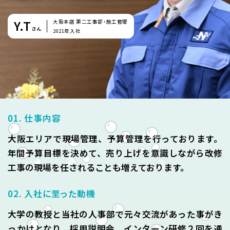
インターンシップ
よくある質問
Y.T
大阪本店 第二工事部・施工管理
実施要項
さん
2021年入社
01. 仕事内容
大阪エリアで現場管理、予算管理を行っております。
年間予算目標を決めて、売り上げを意識しながら改修
工事の現場を任されることも増えております。
02. 入社に至った動機
大学の教授と当社の人事部で元々交流があった事がき
っかけとなり、採用説明会、インターン研修２回を通