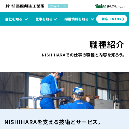
採用ページ
会社を知る
仕事を知る
採用情報を知る
新卒
ENTRY
西原衛生工業所について
西原衛生工業所の仕事について
西原衛生工業所の採用情報について
職種紹介
ABOUT NISHIHARA
NISHIHARA WORK
NISHIHARA RECRUIT
NISHIHARAでの仕事の職種と内容を知ろう。
1 minute
座談会
Dataで見る
働く人
職種紹介
働く場所
福利厚生・制度
新卒採用
キャリア採用
NISHIHARA
NISHIHARA
NISHIHARAを支える技術とサービス。