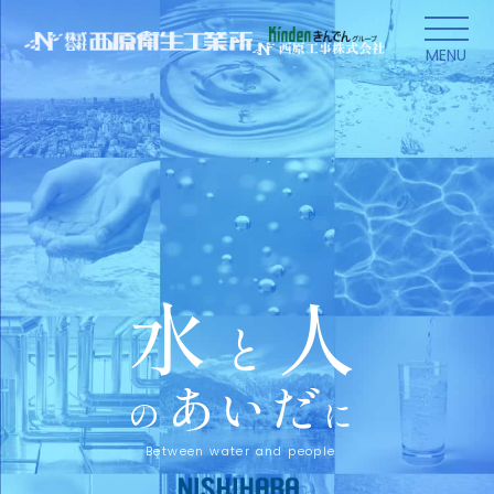
本文にスキップ
MENU
水
人
と
あ
い
だ
の
に
Between water and people