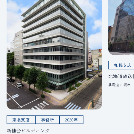
札幌支店
北海道放送
北海道 札幌市
東北支店
事務所
2020年
新仙台ビルディング