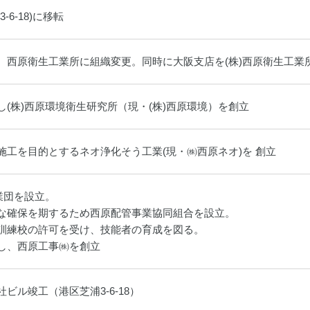
6-18)に移転
 西原衛生工業所に組織変更。同時に大阪支店を(株)西原衛生工業
(株)西原環境衛生研究所（現・(株)西原環境）を創立
施工を目的とするネオ浄化そう工業(現・㈱西原ネオ)を 創立
業団を設立。
な確保を期するため西原配管事業協同組合を設立。
訓練校の許可を受け、技能者の育成を図る。
し、西原工事㈱を創立
ビル竣工（港区芝浦3-6-18）