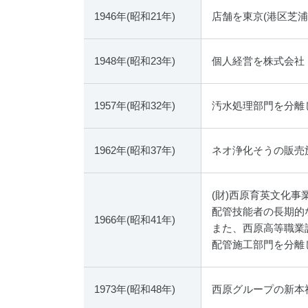
1946年(昭和21年)
店舗を東京(港区芝浦3-
1948年(昭和23年)
個人経営を株式会社
1957年(昭和32年)
汚水処理部門を分離し
1962年(昭和37年)
ネオ浄化そうの販売
(財)西原育英文化事
配管技能者の長期的
1966年(昭和41年)
また、西原高等職業
配管施工部門を分離
1973年(昭和48年)
西原グループの新本社