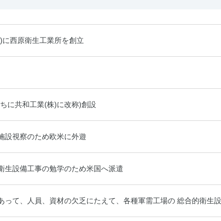
谷)に西原衛生工業所を創立
ちに共和工業(株)に改称)創設
施設視察のため欧米に外遊
衛生設備工事の勉学のため米国へ派遣
あって、人員、資材の欠乏にたえて、各種軍需工場の 総合的衛生