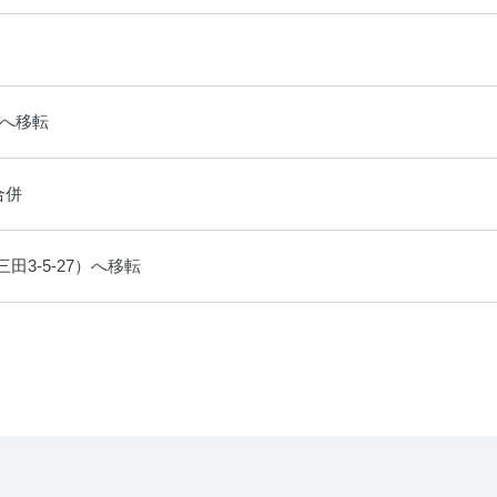
8へ移転
合併
3-5-27）へ移転