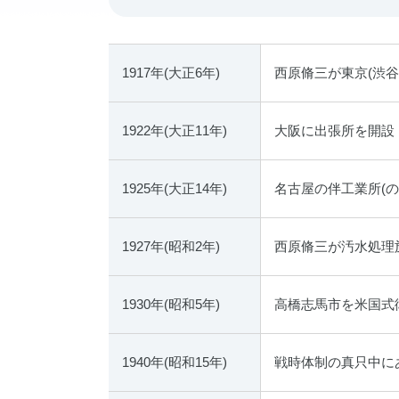
1917年(大正6年)
西原脩三が東京(渋
1922年(大正11年)
大阪に出張所を開設
1925年(大正14年)
名古屋の伴工業所(の
1927年(昭和2年)
西原脩三が汚水処理
1930年(昭和5年)
高橋志馬市を米国式
1940年(昭和15年)
戦時体制の真只中に