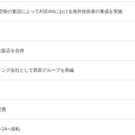
空衛の要請によってASEANにおける海外技術者の養成を実施
大阪店を合併
ディング会社として西原グループを再編
得
提携
-14へ移転