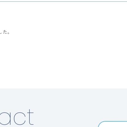
した。
act