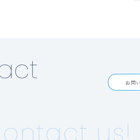
act
お問
ntact us!