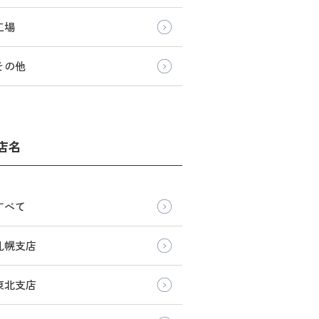
工場
その他
店名
すべて
札幌支店
東北支店