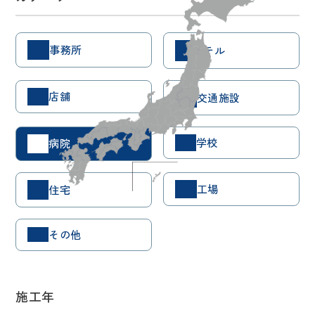
事務所
ホテル
店舗
交通施設
学校
病院
工場
住宅
その他
施工年