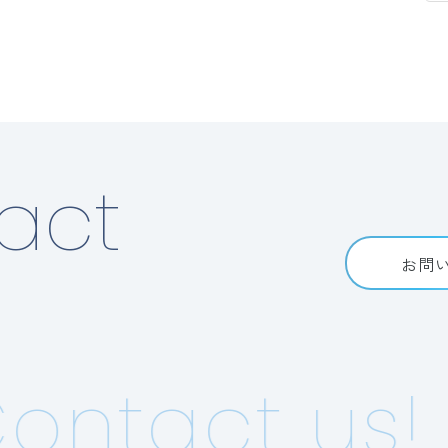
act
お問
ontact us!