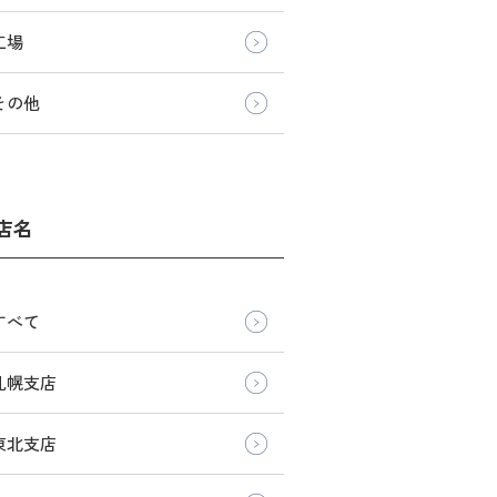
工場
その他
店名
すべて
札幌支店
東北支店