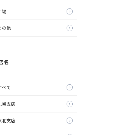
工場
その他
店名
すべて
札幌支店
東北支店