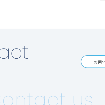
act
お問
ntact us!
C