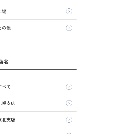
工場
その他
店名
すべて
札幌支店
東北支店