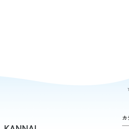
カ
 KANNAI