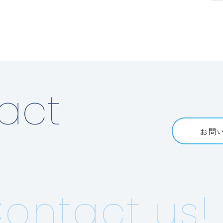
act
お問
ntact us!
C