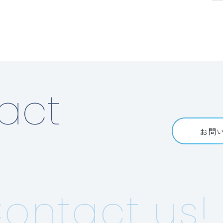
act
お問
ntact us!
C