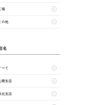
工場
その他
店名
すべて
札幌支店
東北支店