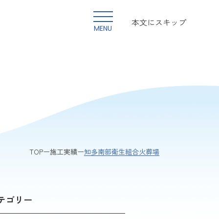
本文にスキップ
MENU
知多南部衛生組合火葬場
TOP
施工実績
テゴリー