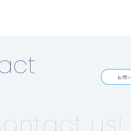
act
お問
ntact us!
C