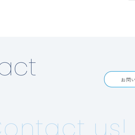
act
お問
ontact us!