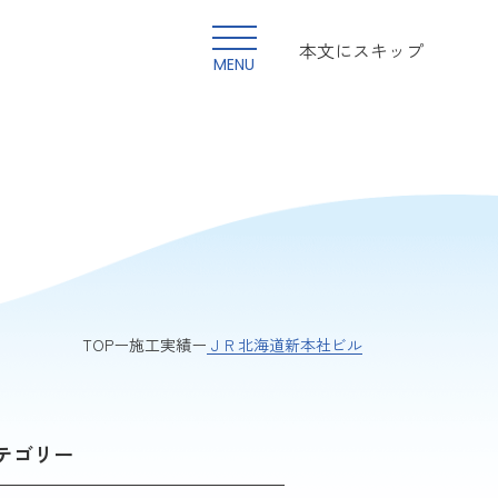
本文にスキップ
MENU
ＪＲ北海道新本社ビル
TOP
施工実績
テゴリー