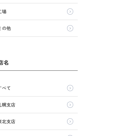
工場
その他
店名
すべて
札幌支店
東北支店