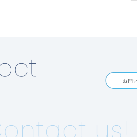
act
お問
ntact us!