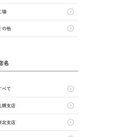
工場
その他
店名
すべて
札幌支店
東北支店