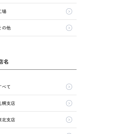
工場
その他
店名
すべて
札幌支店
東北支店