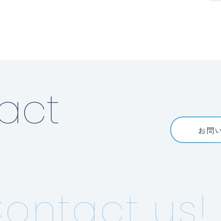
act
お問
ntact us!