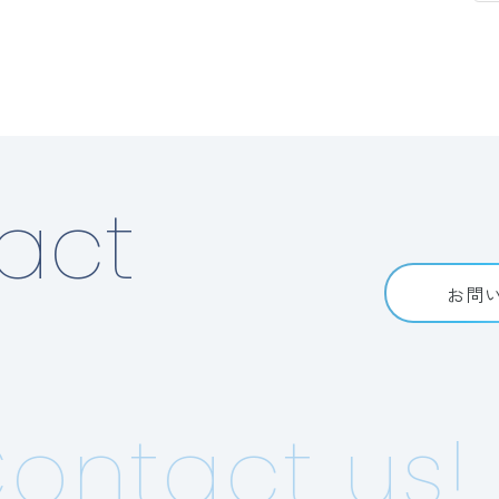
act
お問
ntact us!