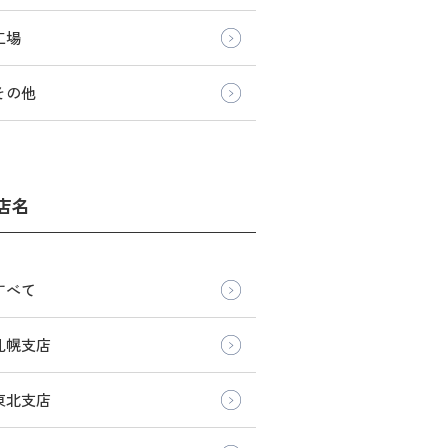
工場
その他
店名
すべて
札幌支店
東北支店