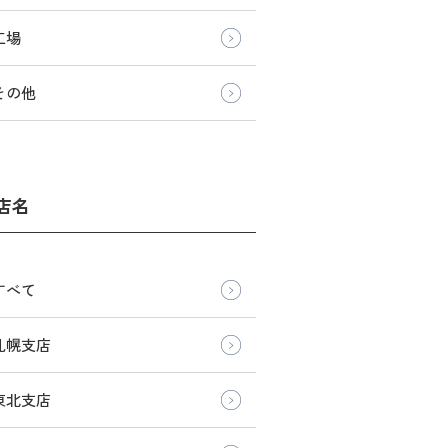
工場
その他
店名
すべて
札幌支店
東北支店