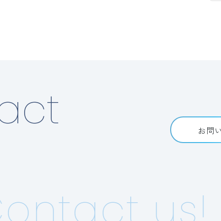
act
お問
ntact us!