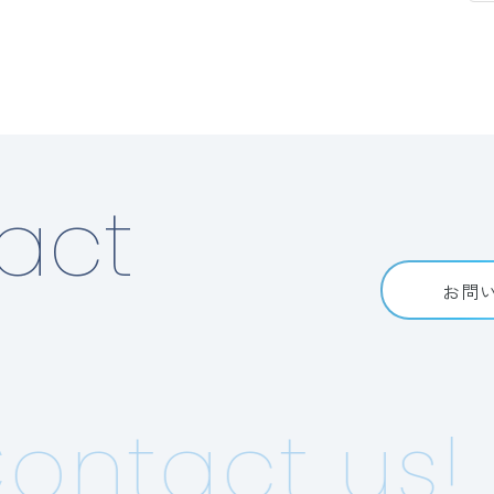
act
お問
ntact us!