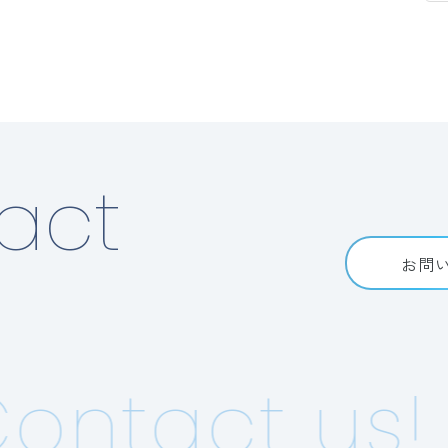
act
お問
ntact us!