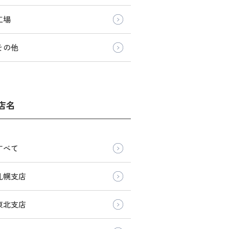
工場
その他
店名
すべて
札幌支店
東北支店