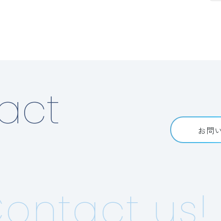
act
お問
ontact us!