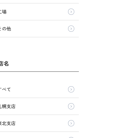
工場
その他
店名
すべて
札幌支店
東北支店