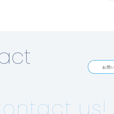
act
お問
ntact us!