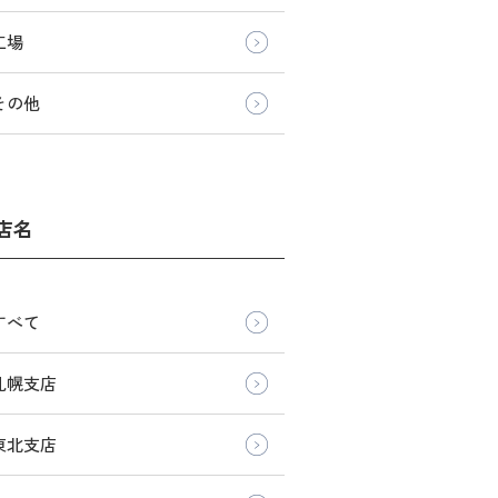
工場
その他
店名
すべて
札幌支店
東北支店