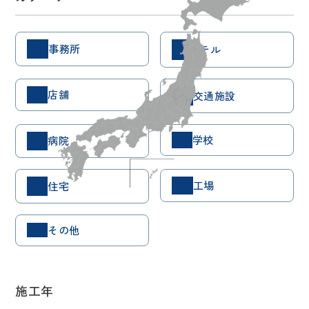
事務所
ホテル
店舗
交通施設
学校
病院
工場
住宅
その他
施工年