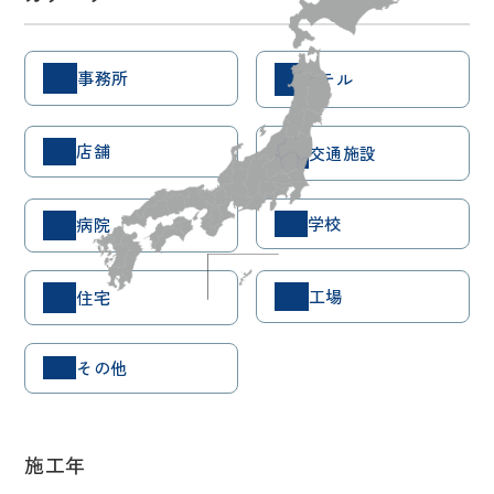
事務所
ホテル
店舗
交通施設
学校
病院
工場
住宅
その他
施工年