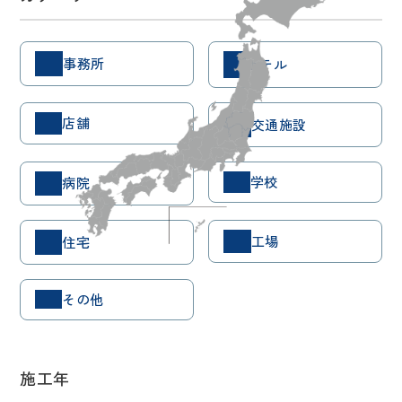
事務所
ホテル
店舗
交通施設
学校
病院
工場
住宅
その他
施工年