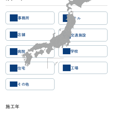
事務所
ホテル
店舗
交通施設
学校
病院
工場
住宅
その他
施工年